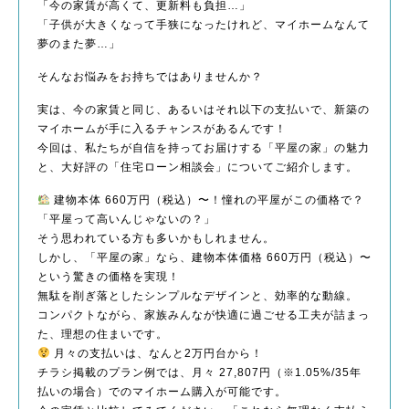
「今の家賃が高くて、更新料も負担…」
「子供が大きくなって手狭になったけれど、マイホームなんて
夢のまた夢…」
そんなお悩みをお持ちではありませんか？
実は、今の家賃と同じ、あるいはそれ以下の支払いで、新築の
マイホームが手に入るチャンスがあるんです！
今回は、私たちが自信を持ってお届けする「平屋の家」の魅力
と、大好評の「住宅ローン相談会」についてご紹介します。
建物本体 660万円（税込）〜！憧れの平屋がこの価格で？
「平屋って高いんじゃないの？」
そう思われている方も多いかもしれません。
しかし、「平屋の家」なら、建物本体価格 660万円（税込）〜
という驚きの価格を実現！
無駄を削ぎ落としたシンプルなデザインと、効率的な動線。
コンパクトながら、家族みんなが快適に過ごせる工夫が詰まっ
た、理想の住まいです。
月々の支払いは、なんと2万円台から！
チラシ掲載のプラン例では、月々 27,807円（※1.05%/35年
払いの場合）でのマイホーム購入が可能です。