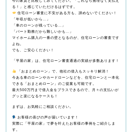
今の家賃と比較してみてください。「これなら無理なく支払え
る！」と感じていただけるはずです。
住宅ローン審査に不安がある方も、諦めないでください！
「年収が低いから…」
「車のローンが残っている…」
「パート勤務だから難しいかも…」
マイホーム購入の一番の壁となるのが、住宅ローンの審査です
よね。
でも、ご安心ください！
「平屋の家」は、住宅ローン審査通過の実績が多数あります！
「おまとめローン」で、他社の借入もスッキリ解消！
今ある車のローンやカードローンなどを、住宅ローンと一本化
できる「おまとめローン」のご提案も可能です。
最大500万円まで借入金をプラスできるので、月々の支払いが
グッと楽になるケースも！
まずは、お気軽にご相談ください。
お客様の喜びの声が届いています！
実際に「平屋の家」で夢を叶えたお客様の事例をご紹介しま
す。