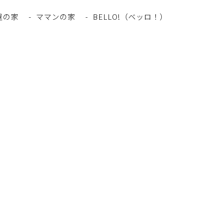
屋の家
ママンの家
BELLO!（ベッロ！）