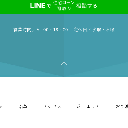
営業時間／9：00～18：00
定休日／水曜・木曜
要
沿革
アクセス
施工エリア
お引